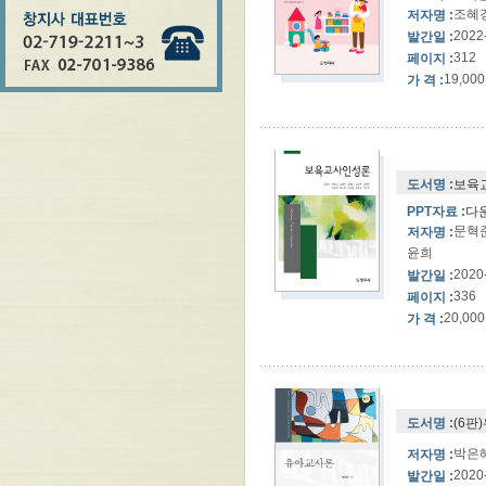
조혜경
저자명 :
2022
발간일 :
312
페이지 :
19,000
가 격 :
도서명 :
보육
PPT자료 :
다
문혁준
저자명 :
윤희
2020
발간일 :
336
페이지 :
20,000
가 격 :
도서명 :
(6판
박은
저자명 :
2020
발간일 :