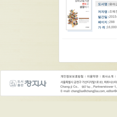
도서명 :
유아
조혜
저자명 :
2015
발간일 :
288
페이지 :
16,000
가 격 :