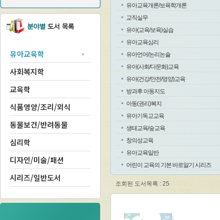
유아교육개론/보육학개론
교직실무
유아(교육/보육)실습
유아교육심리
유아교육학
유아언어/논리논술
유아(사회/다문화)교육
사회복지학
유아(건강/안전/영양)교육
교육학
방과후 아동지도
아동(권리)복지
식품영양/조리/외식
유아기독교교육
동물보건/반려동물
생태교육/숲교육
심리학
창의성교육
유아교육일반
디자인/미술/패션
어린이 교육의 기본 바로알기 시리즈
시리즈/일반도서
조회된 도서목록 : 25