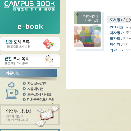
도서명 :
(3판
PPT자료 :
다
박주현
저자명 :
2022
발간일 :
368
페이지 :
22,000
가 격 :