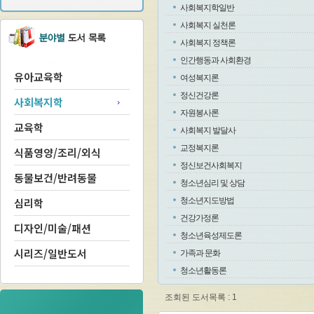
사회복지학일반
사회복지 실천론
사회복지 정책론
인간행동과 사회환경
유아교육학
여성복지론
정신건강론
사회복지학
자원봉사론
교육학
사회복지 발달사
교정복지론
식품영양/조리/외식
정신보건사회복지
동물보건/반려동물
청소년심리 및 상담
심리학
청소년지도방법
건강가정론
디자인/미술/패션
청소년육성제도론
시리즈/일반도서
가족과 문화
청소년활동론
조회된 도서목록 : 1