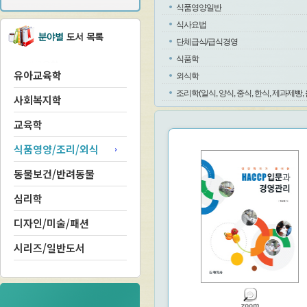
식품영양일반
식사요법
단체급식/급식경영
식품학
유아교육학
외식학
조리학(일식, 양식, 중식, 한식, 제과제빵, 
사회복지학
교육학
식품영양/조리/외식
동물보건/반려동물
심리학
디자인/미술/패션
시리즈/일반도서