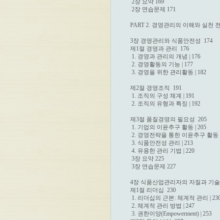
 2장 요약 169

 2장 연습문제 171

PART 2. 경영관리의 이해와 실천 전략
3장 경영관리와 식품안전성  174

제1절 경영과 관리  176

 1. 경영과 관리의 개념 | 176

 2. 경영활동의 기능 | 177

 3. 경영을 위한 관리활동 | 182

제2절 경영조직  191

 1. 조직의 구성 체계 | 191

 2. 조직의 유형과 특징 | 192

제3절 품질경영의 필요성  205

 1. 기업의 이윤추구 활동 | 205

 2. 경영전략을 통한 이윤추구 활동 | 
 3. 식품안전성 관리 | 213

 4. 유용한 관리 기법 | 220

 3장 요약 225

 3장 연습문제 227

4장 식품산업관리자의 자질과 기술  2
제1절 리더십  230

 1. 리더십의 근본: 체계적 관리 | 230
 2. 체계적 관리 방법 | 247

 3. 권한이양(Empowerment) | 253
