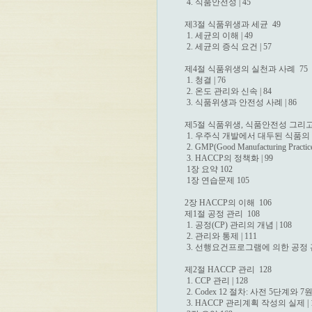
 4. 식품안전성 | 45

제3절 식품위생과 세균  49

 1. 세균의 이해 | 49

 2. 세균의 증식 요건 | 57

제4절 식품위생의 실천과 사례  75

 1. 청결 | 76

 2. 온도 관리와 신속 | 84

 3. 식품위생과 안전성 사례 | 86

제5절 식품위생, 식품안전성 그리고 H
 1. 우주식 개발에서 대두된 식품의 안
 2. GMP(Good Manufacturing Pra
 3. HACCP의 정책화 | 99

 1장 요약 102

 1장 연습문제 105

2장 HACCP의 이해  106

제1절 공정 관리  108

 1. 공정(CP) 관리의 개념 | 108

 2. 관리와 통제 | 111

 3. 선행요건프로그램에 의한 공정 관리 
제2절 HACCP 관리  128

 1. CCP 관리 | 128

 2. Codex 12 절차: 사전 5단계와 7원칙
 3. HACCP 관리계획 작성의 실제 | 1