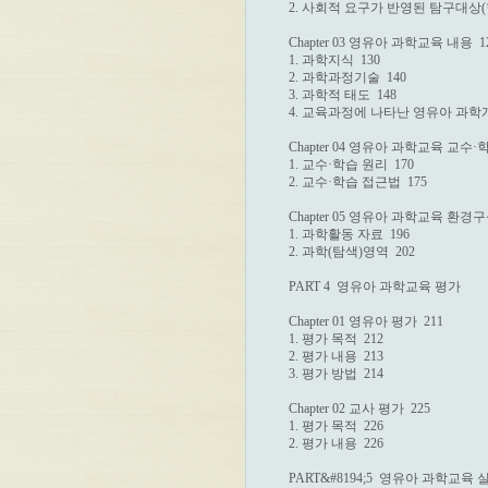
2. 사회적 요구가 반영된 탐구대상(학습
Chapter 03 영유아 과학교육 내용  12
1. 과학지식  130

2. 과학과정기술  140

3. 과학적 태도  148

4. 교육과정에 나타난 영유아 과학개념
Chapter 04 영유아 과학교육 교수·학
1. 교수·학습 원리  170

2. 교수·학습 접근법  175

Chapter 05 영유아 과학교육 환경구성 
1. 과학활동 자료  196

2. 과학(탐색)영역  202

PART 4  영유아 과학교육 평가

Chapter 01 영유아 평가  211

1. 평가 목적  212

2. 평가 내용  213

3. 평가 방법  214

Chapter 02 교사 평가  225

1. 평가 목적  226

2. 평가 내용  226

PART&#8194;5  영유아 과학교육 실