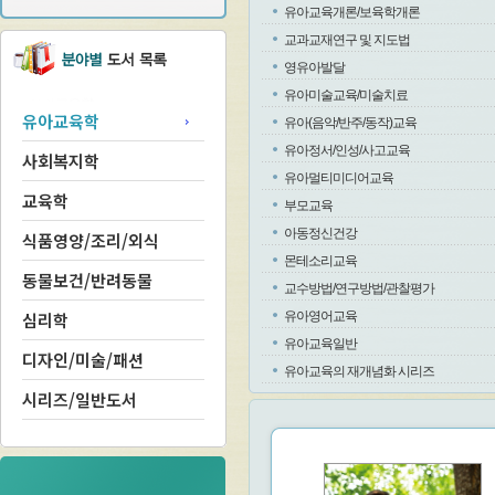
유아교육개론/보육학개론
교과교재연구 및 지도법
영유아발달
유아미술교육/미술치료
유아교육학
유아(음악/반주/동작)교육
유아정서/인성/사고교육
사회복지학
유아멀티미디어교육
교육학
부모교육
아동정신건강
식품영양/조리/외식
몬테소리교육
동물보건/반려동물
교수방법/연구방법/관찰평가
심리학
유아영어교육
유아교육일반
디자인/미술/패션
유아교육의 재개념화 시리즈
시리즈/일반도서