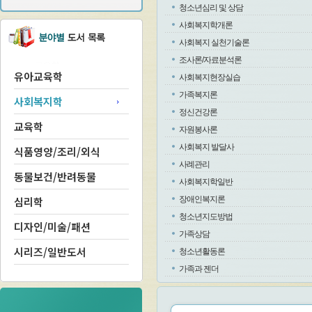
청소년심리 및 상담
사회복지학개론
사회복지 실천기술론
조사론/자료분석론
유아교육학
사회복지현장실습
가족복지론
사회복지학
정신건강론
교육학
자원봉사론
사회복지 발달사
식품영양/조리/외식
사례관리
동물보건/반려동물
사회복지학일반
심리학
장애인복지론
청소년지도방법
디자인/미술/패션
가족상담
시리즈/일반도서
청소년활동론
가족과 젠더