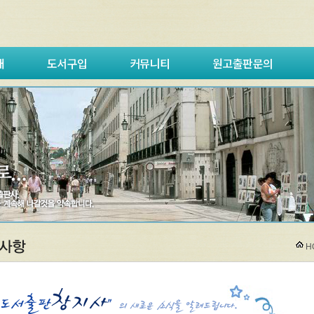
내
도서구입
커뮤니티
원고출판문의
H