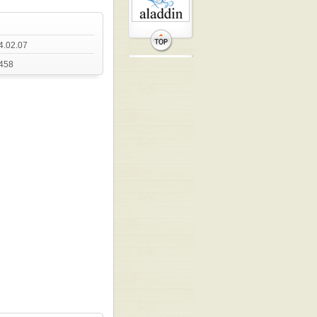
4.02.07
458