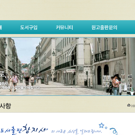
내
도서구입
커뮤니티
원고출판문의
H