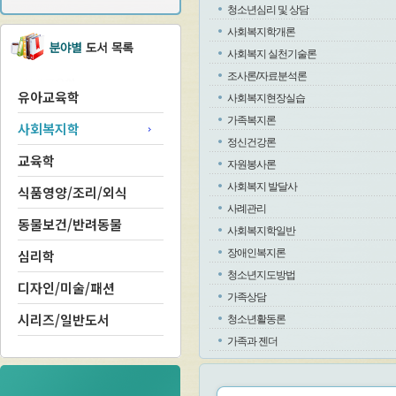
청소년심리 및 상담
사회복지학개론
사회복지 실천기술론
조사론/자료분석론
유아교육학
사회복지현장실습
가족복지론
사회복지학
정신건강론
교육학
자원봉사론
사회복지 발달사
식품영양/조리/외식
사례관리
동물보건/반려동물
사회복지학일반
심리학
장애인복지론
청소년지도방법
디자인/미술/패션
가족상담
시리즈/일반도서
청소년활동론
가족과 젠더