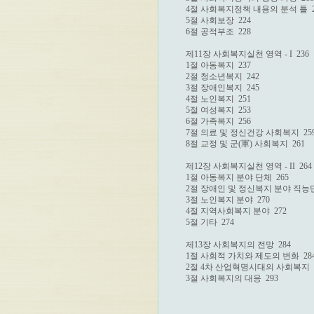
4절 사회복지정책 내용의 분석 틀  22
5절 사회보장  224

6절 공적부조  228

제11장 사회복지실천 영역 - I  236

1절 아동복지  237

2절 청소년복지  242

3절 장애인복지  245

4절 노인복지  251

5절 여성복지  253

6절 가족복지  256

7절 의료 및 정신건강 사회복지  259
8절 교정 및 군(軍) 사회복지  261

제12장 사회복지실천 영역 - II  264

1절 아동복지 분야 단체  265

2절 장애인 및 정신복지 분야 직능단체
3절 노인복지 분야  270

4절 지역사회복지 분야  272

5절 기타  274

제13장 사회복지의 전망  284

1절 사회적 가치와 제도의 변화  284
2절 4차 산업혁명시대의 사회복지  2
3절 사회복지의 대응  293