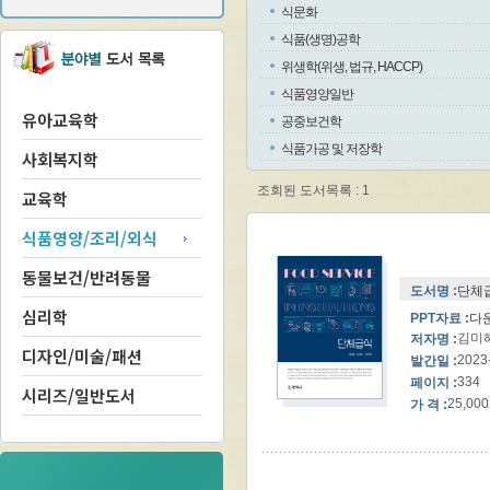
식문화
식품(생명)공학
위생학(위생, 법규, HACCP)
식품영양일반
유아교육학
공중보건학
식품가공 및 저장학
사회복지학
조회된 도서목록 : 1
교육학
식품영양/조리/외식
동물보건/반려동물
도서명 :
단체급
심리학
PPT자료 :
다
김미
저자명 :
디자인/미술/패션
2023
발간일 :
334
페이지 :
시리즈/일반도서
25,000
가 격 :