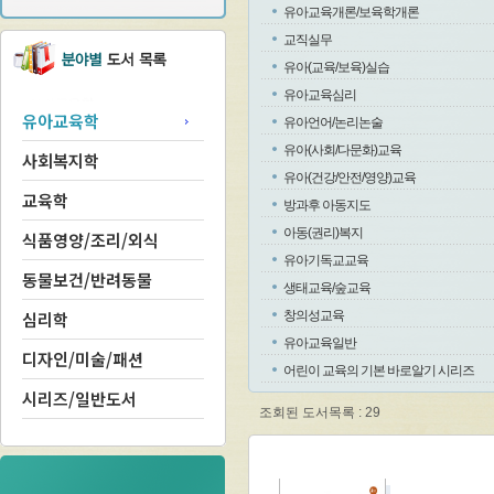
유아교육개론/보육학개론
교직실무
유아(교육/보육)실습
유아교육심리
유아교육학
유아언어/논리논술
유아(사회/다문화)교육
사회복지학
유아(건강/안전/영양)교육
교육학
방과후 아동지도
아동(권리)복지
식품영양/조리/외식
유아기독교교육
동물보건/반려동물
생태교육/숲교육
심리학
창의성교육
유아교육일반
디자인/미술/패션
어린이 교육의 기본 바로알기 시리즈
시리즈/일반도서
조회된 도서목록 : 29