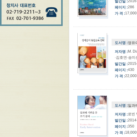
2016
발간일 :
286
페이지 :
17,000
가 격 :
도서명 :
영유
M. D
저자명 :
·김호연·송미
2015
발간일 :
430
페이지 :
22,000
가 격 :
도서명 :
일과에
로빈 
저자명 :
2014
발간일 :
350
페이지 :
18,000
가 격 :