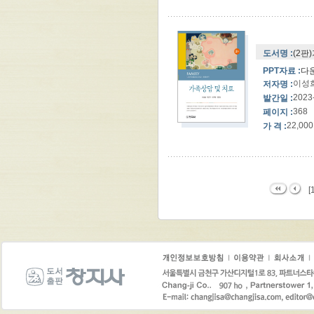
도서명 :
(2판
PPT자료 :
다
이성희
저자명 :
2023
발간일 :
368
페이지 :
22,000
가 격 :
[