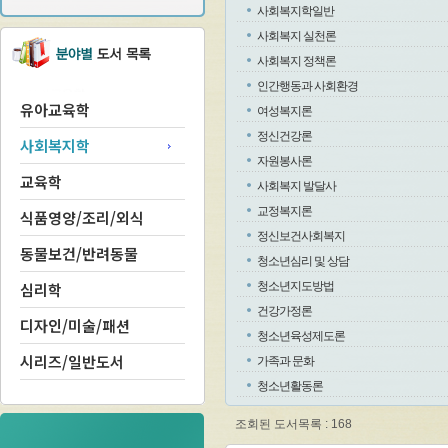
사회복지학일반
사회복지 실천론
사회복지 정책론
인간행동과 사회환경
유아교육학
여성복지론
정신건강론
사회복지학
자원봉사론
교육학
사회복지 발달사
교정복지론
식품영양/조리/외식
정신보건사회복지
동물보건/반려동물
청소년심리 및 상담
심리학
청소년지도방법
건강가정론
디자인/미술/패션
청소년육성제도론
시리즈/일반도서
가족과 문화
청소년활동론
조회된 도서목록 : 168