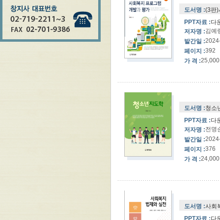
도서명 :
(3판
PPT자료 :
다
김예
저자명 :
2024
발간일 :
392
페이지 :
25,000
가 격 :
도서명 :
청소
PPT자료 :
다
전명
저자명 :
2024
발간일 :
376
페이지 :
24,000
가 격 :
도서명 :
사회복
PPT자료 :
다