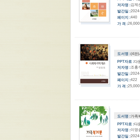
김제선
저자명 :
2024
발간일 :
440
페이지 :
26,000
가 격 :
도서명 :
(4
PPT자료 :
다
조흥식
저자명 :
2024
발간일 :
422
페이지 :
25,000
가 격 :
도서명 :
가족
PPT자료 :
다
이영실
저자명 :
2024
발간일 :